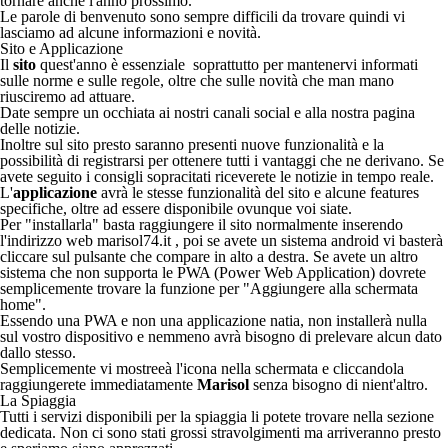
tornare anche l'anno prossimo.
Le parole di benvenuto sono sempre difficili da trovare quindi vi
lasciamo ad alcune informazioni e novità.
Sito e Applicazione
Il
sito
quest'anno è essenziale soprattutto per mantenervi informati
sulle norme e sulle regole, oltre che sulle novità che man mano
riusciremo ad attuare.
Date sempre un occhiata ai nostri canali social e alla nostra pagina
delle
notizie.
Inoltre sul sito presto saranno presenti nuove funzionalità e la
possibilità di registrarsi per ottenere tutti i vantaggi che ne derivano. Se
avete seguito i consigli sopracitati riceverete le notizie in tempo reale.
L'
applicazione
avrà le stesse funzionalità del sito e alcune features
specifiche, oltre ad essere disponibile ovunque voi siate.
Per "installarla" basta raggiungere il sito normalmente inserendo
l'indirizzo web
marisol74.it
, poi se avete un sistema android vi basterà
cliccare sul pulsante che compare in alto a destra. Se avete un altro
sistema che non supporta le PWA (Power Web Application) dovrete
semplicemente trovare la funzione per "Aggiungere alla schermata
home".
Essendo una PWA e non una applicazione natia, non installerà nulla
sul vostro dispositivo e nemmeno avrà bisogno di prelevare alcun dato
dallo stesso.
Semplicemente vi mostreeà l'icona nella schermata e cliccandola
raggiungerete immediatamente
Marisol
senza bisogno di nient'altro.
La Spiaggia
Tutti i servizi disponibili per la spiaggia li potete trovare nella
sezione
dedicata
. Non ci sono stati grossi stravolgimenti ma arriveranno presto