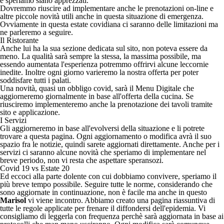
e speriamo siano apprezzati.
Dovremmo riuscire ad implementare anche le prenotazioni on-line e
altre piccole novità utili anche in questa situazione di emergenza.
Ovviamente in questa estate covidiana ci saranno delle limitazioni ma
ne parleremo a seguire.
Il Ristorante
Anche lui ha la sua
sezione dedicata
sul sito, non poteva essere da
meno. La qualità sarà sempre la stessa, la massima possibile, ma
essendo aumentata l'esperienza potremmo offrirvi alcune leccornie
inedite. Inoltre ogni giorno varieremo la nostra offerta per poter
soddisfare tutti i palati.
Una novità, quasi un obbligo covid, sarà il
Menu Digitale
che
aggiorneremo giornalmente in base all'offerta della cucina. Se
riusciremo implementeremo anche la prenotazione dei tavoli tramite
sito e applicazione.
I Servizi
Gli aggiorneremo in base all'evolversi della situazione e li potrete
trovare a
questa pagina
. Ogni aggiornamento o modifica avrà il suo
spazio fra le notizie, quindi sarete aggiornati direttamente. Anche per i
servizi ci saranno alcune novità che speriamo di implementare nel
breve periodo, non vi resta che aspettare speransozi.
Covid 19 vs Estate 20
Ed eccoci alla parte dolente con cui dobbiamo convivere, speriamo il
più breve tempo possibile. Seguire tutte le norme, considerando che
sono aggiornate in continuazione, non è facile ma anche in questo
Marisol
vi viene incontro. Abbiamo creato una pagina riassuntiva di
tutte le
regole
applicate per frenare il diffondersi dell'epidemia. Vi
consigliamo di leggerla con frequenza perchè sarà aggiornata in base ai