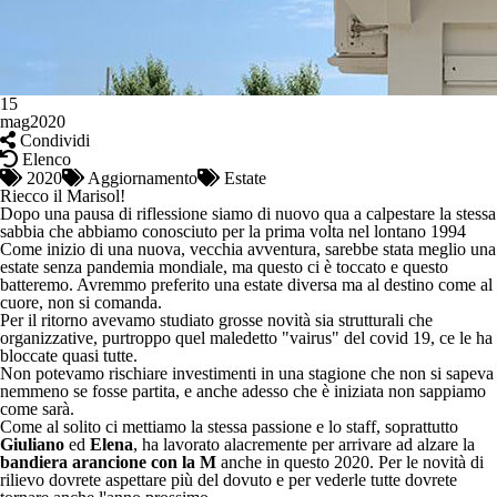
15
mag
2020
Condividi
Elenco
2020
Aggiornamento
Estate
Riecco il Marisol!
Dopo una pausa di riflessione siamo di nuovo qua a calpestare la stessa
sabbia che abbiamo conosciuto per la prima volta nel lontano 1994
Come inizio di una nuova, vecchia avventura, sarebbe stata meglio una
estate senza pandemia mondiale, ma questo ci è toccato e questo
batteremo. Avremmo preferito una estate diversa ma al destino come al
cuore, non si comanda.
Per il ritorno avevamo studiato grosse novità sia strutturali che
organizzative, purtroppo quel maledetto "vairus" del covid 19, ce le ha
bloccate quasi tutte.
Non potevamo rischiare investimenti in una stagione che non si sapeva
nemmeno se fosse partita, e anche adesso che è iniziata non sappiamo
come sarà.
Come al solito ci mettiamo la stessa passione e lo staff, soprattutto
Giuliano
ed
Elena
, ha lavorato alacremente per arrivare ad alzare la
bandiera arancione con la M
anche in questo 2020. Per le novità di
rilievo dovrete aspettare più del dovuto e per vederle tutte dovrete